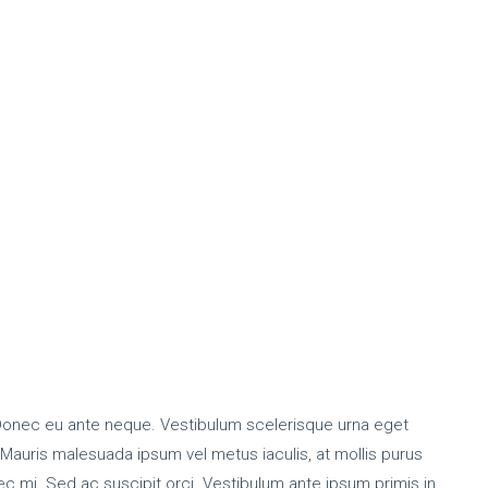
 Donec eu ante neque. Vestibulum scelerisque urna eget
. Mauris malesuada ipsum vel metus iaculis, at mollis purus
 nec mi. Sed ac suscipit orci. Vestibulum ante ipsum primis in