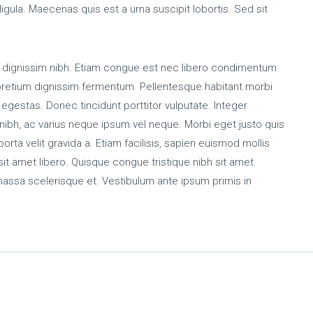
gula. Maecenas quis est a urna suscipit lobortis. Sed sit
m dignissim nibh. Etiam congue est nec libero condimentum
 pretium dignissim fermentum. Pellentesque habitant morbi
egestas. Donec tincidunt porttitor vulputate. Integer
s nibh, ac varius neque ipsum vel neque. Morbi eget justo quis
porta velit gravida a. Etiam facilisis, sapien euismod mollis
 sit amet libero. Quisque congue tristique nibh sit amet
massa scelerisque et. Vestibulum ante ipsum primis in