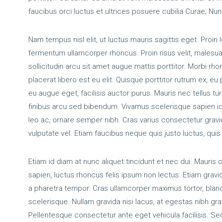
faucibus orci luctus et ultrices posuere cubilia Curae; Nunc
Nam tempus nisl elit, ut luctus mauris sagittis eget. Proi
fermentum ullamcorper rhoncus. Proin risus velit, malesua
sollicitudin arcu sit amet augue mattis porttitor. Morbi rhon
placerat libero est eu elit. Quisque porttitor rutrum ex, eu
eu augue eget, facilisis auctor purus. Mauris nec tellus tu
finibus arcu sed bibendum. Vivamus scelerisque sapien id
leo ac, ornare semper nibh. Cras varius consectetur gravida
vulputate vel. Etiam faucibus neque quis justo luctus, quis 
Etiam id diam at nunc aliquet tincidunt et nec dui. Mauris 
sapien, luctus rhoncus felis ipsum non lectus. Etiam gravid
a pharetra tempor. Cras ullamcorper maximus tortor, blan
scelerisque. Nullam gravida nisi lacus, at egestas nibh gravi
Pellentesque consectetur ante eget vehicula facilisis. Sed 