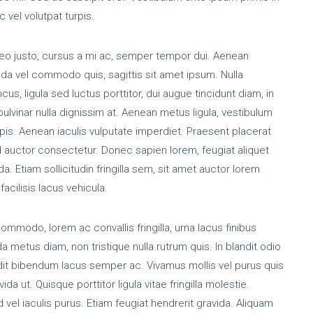
 vel volutpat turpis.
n leo justo, cursus a mi ac, semper tempor dui. Aenean
da vel commodo quis, sagittis sit amet ipsum. Nulla
cus, ligula sed luctus porttitor, dui augue tincidunt diam, in
 pulvinar nulla dignissim at. Aenean metus ligula, vestibulum
rpis. Aenean iaculis vulputate imperdiet. Praesent placerat
 auctor consectetur. Donec sapien lorem, feugiat aliquet
. Etiam sollicitudin fringilla sem, sit amet auctor lorem
facilisis lacus vehicula.
commodo, lorem ac convallis fringilla, urna lacus finibus
a metus diam, non tristique nulla rutrum quis. In blandit odio
dit bibendum lacus semper ac. Vivamus mollis vel purus quis
da ut. Quisque porttitor ligula vitae fringilla molestie.
vel iaculis purus. Etiam feugiat hendrerit gravida. Aliquam