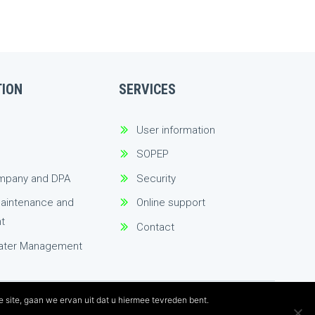
TION
SERVICES
User information
SOPEP
mpany and DPA
Security
aintenance and
Online support
t
Contact
water Management
 site, gaan we ervan uit dat u hiermee tevreden bent.
Sitemap
Privacyverklaring
Algemene voorwaarden