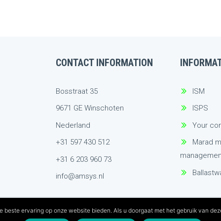
CONTACT INFORMATION
INFORMA
Bosstraat 35
ISM
9671 GE Winschoten
ISPS
Nederland
Your co
+31 597 430 512
Marad m
managemen
+31 6 203 960 73
Ballast
info@amsys.nl
e beste ervaring op onze website bieden. Als u doorgaat met het gebruik van deze